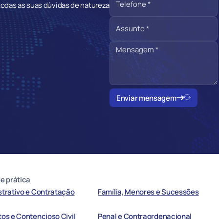
todas as suas dúvidas de natureza
Enviar mensagem
e prática
trativo e Contratação
Família, Menores e Sucessões
os e Contencioso Civil
Penal e Contraordenacional