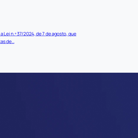
 a Lei n.º 37/2024, de 7 de agosto, que
xas de…