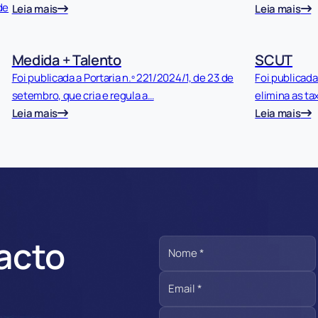
de
Leia mais
Leia mais
Medida + Talento
SCUT
Foi publicada a Portaria n.º 221/2024/1, de 23 de
Foi publicada
setembro, que cria e regula a…
elimina as ta
Leia mais
Leia mais
acto