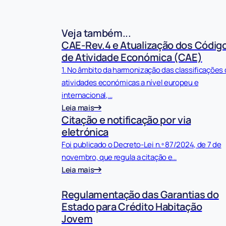
Veja também...
CAE-Rev.4 e Atualização dos Códig
de Atividade Económica (CAE)
1. No âmbito da harmonização das classificações
atividades económicas a nível europeu e
internacional,…
Leia mais
Citação e notificação por via
eletrónica
Foi publicado o Decreto-Lei n.º 87/2024, de 7 de
novembro, que regula a citação e…
Leia mais
Regulamentação das Garantias do
Estado para Crédito Habitação
Jovem