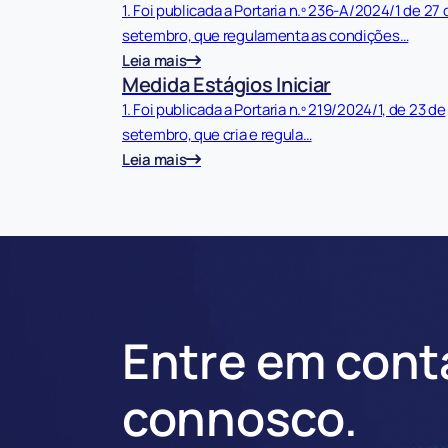
1. Foi publicada a Portaria n.º 236-A/2024/1 de 27 
setembro, que regulamenta as condições…
Leia mais
Medida Estágios Iniciar
1. Foi publicada a Portaria n.º 219/2024/1, de 23 de
setembro, que cria e regula…
Leia mais
Entre em cont
connosco.