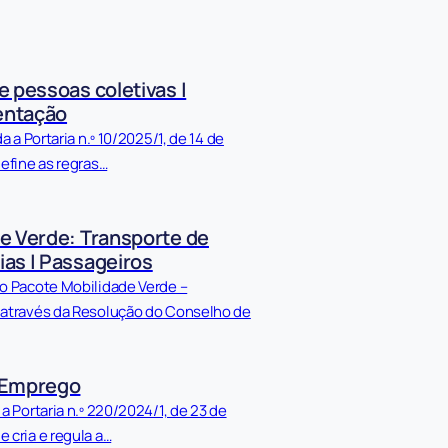
e pessoas coletivas |
entação
da a Portaria n.º 10/2025/1, de 14 de
define as regras…
e Verde: Transporte de
as | Passageiros
 o Pacote Mobilidade Verde –
 através da Resolução do Conselho de
 Emprego
 a Portaria n.º 220/2024/1, de 23 de
 cria e regula a…