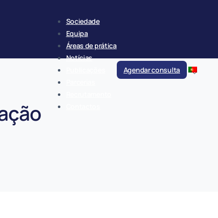
Sociedade
Equipa
Áreas de prática
Notícias
Publicações
Agendar consulta
Parcerias
Recrutamento
lação
Contactos