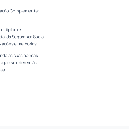
islação Complementar
de diplomas
al da Segurança Social,
zações e melhorias.
nando as suas normas
 que se referem às
as.