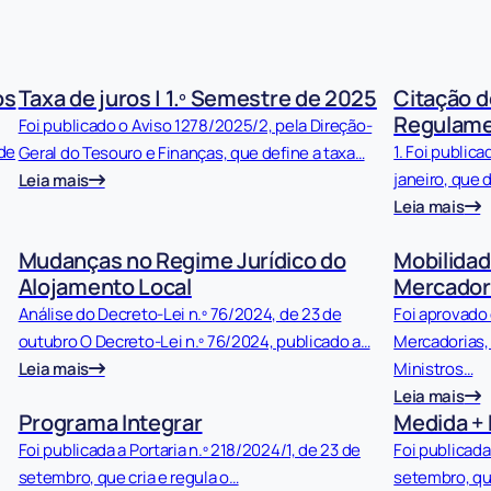
os
Taxa de juros | 1.º Semestre de 2025
Citação d
Regulam
Foi publicado o Aviso 1278/2025/2, pela Direção-
 de
1. Foi publica
Geral do Tesouro e Finanças, que define a taxa…
janeiro, que 
Leia mais
Leia mais
Mudanças no Regime Jurídico do
Mobilidad
Alojamento Local
Mercadori
Análise do Decreto-Lei n.º 76/2024, de 23 de
Foi aprovado
outubro O Decreto-Lei n.º 76/2024, publicado a…
Mercadorias,
Leia mais
Ministros…
Leia mais
Programa Integrar
Medida +
Foi publicada a Portaria n.º 218/2024/1, de 23 de
Foi publicada
setembro, que cria e regula o…
setembro, que