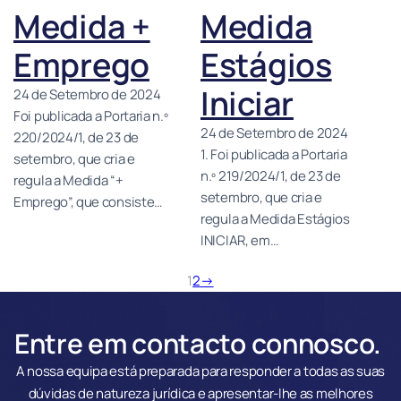
Medida +
Medida
Emprego
Estágios
Iniciar
24 de Setembro de 2024
Foi publicada a Portaria n.º
24 de Setembro de 2024
220/2024/1, de 23 de
1. Foi publicada a Portaria
setembro, que cria e
n.º 219/2024/1, de 23 de
regula a Medida “+
setembro, que cria e
Emprego”, que consiste…
regula a Medida Estágios
INICIAR, em…
1
2
→
Entre em contacto connosco.
A nossa equipa está preparada para responder a todas as suas
dúvidas de natureza jurídica e apresentar-lhe as melhores