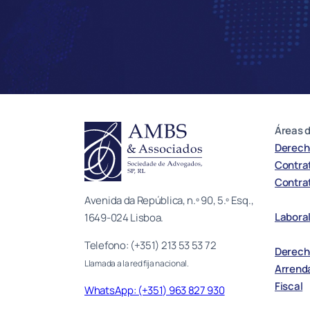
Áreas d
Derecho
Contra
Contrat
Avenida da República, n.º 90, 5.º Esq.,
Laboral
1649-024 Lisboa.
Telefono: (+351) 213 53 53 72
Derecho
Llamada a la red fija nacional.
Arrend
Fiscal
WhatsApp: (+351) 963 827 930