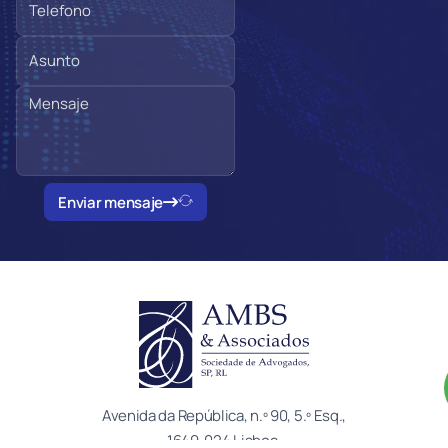
Enviar mensaje
Avenida da República, n.º 90, 5.º Esq.,
1649-024 Lisboa.